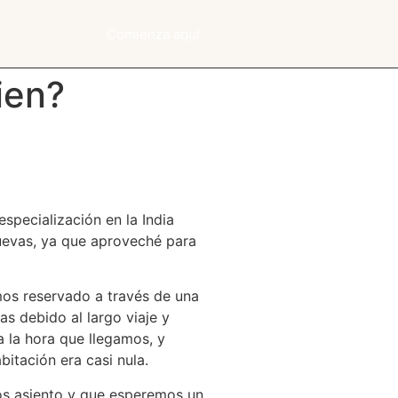
Comienza aquí
ien?
specialización en la India
uevas, ya que aproveché para
mos reservado a través de una
as debido al largo viaje y
a la hora que llegamos, y
itación era casi nula.
mos asiento y que esperemos un