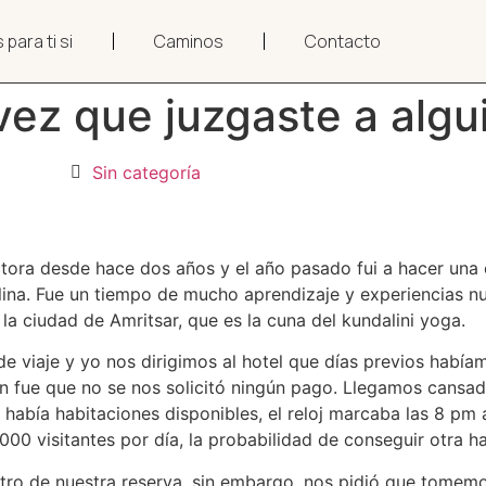
 para ti si
Caminos
Contacto
vez que juzgaste a algu
Sin categoría
tora desde hace dos años y el año pasado fui a hacer una e
lina. Fue un tiempo de mucho aprendizaje y experiencias n
la ciudad de Amritsar, que es la cuna del kundalini yoga.
 viaje y yo nos dirigimos al hotel que días previos había
ón fue que no se nos solicitó ningún pago. Llegamos cansad
había habitaciones disponibles, el reloj marcaba las 8 pm 
0 visitantes por día, la probabilidad de conseguir otra hab
istro de nuestra reserva, sin embargo, nos pidió que tome