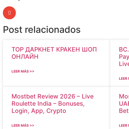
Post relacionados
ТОР ДАРКНЕТ КРАКЕН ШОП
BC.
ОНЛАЙН
Pay
Liv
LEER MÁS >>
LEER
Mostbet Review 2026 – Live
Mos
Roulette India – Bonuses,
UAE
Login, App, Crypto
Bet
LEER MÁS >>
LEER