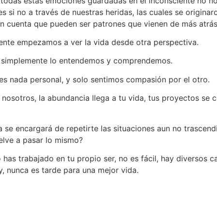
 todas estas emociones guardadas en el inconsciente no no
s si no a través de nuestras heridas, las cuales se origina
en cuenta que pueden ser patrones que vienen de más atrás
nte empezamos a ver la vida desde otra perspectiva.
s, simplemente lo entendemos y comprendemos.
s nada personal, y solo sentimos compasión por el otro.
osotros, la abundancia llega a tu vida, tus proyectos se c
da se encargará de repetirte las situaciones aun no trascen
elve a pasar lo mismo?
 has trabajado en tu propio ser, no es fácil, hay diversos 
y, nunca es tarde para una mejor vida.