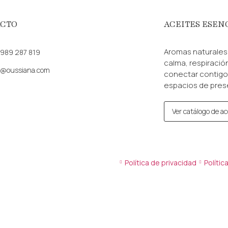
CTO
ACEITES ESEN
Aromas naturale
 989 287 819
calma, respiración
a@oussiana.com
conectar contigo 
espacios de presen
Ver catálogo de ac
Política de privacidad
Polític