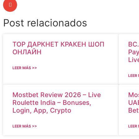
Post relacionados
ТОР ДАРКНЕТ КРАКЕН ШОП
BC.
ОНЛАЙН
Pay
Liv
LEER MÁS >>
LEER
Mostbet Review 2026 – Live
Mos
Roulette India – Bonuses,
UAE
Login, App, Crypto
Bet
LEER MÁS >>
LEER